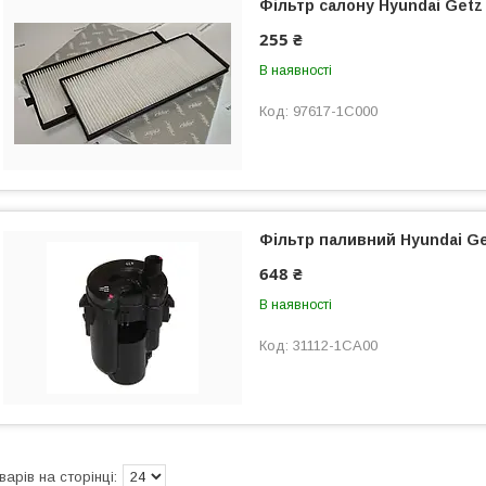
Фільтр салону Hyundai Getz
255 ₴
В наявності
97617-1C000
Фільтр паливний Hyundai G
648 ₴
В наявності
31112-1CA00