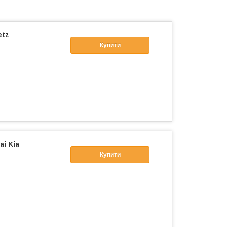
etz
Купити
i Kia
Купити