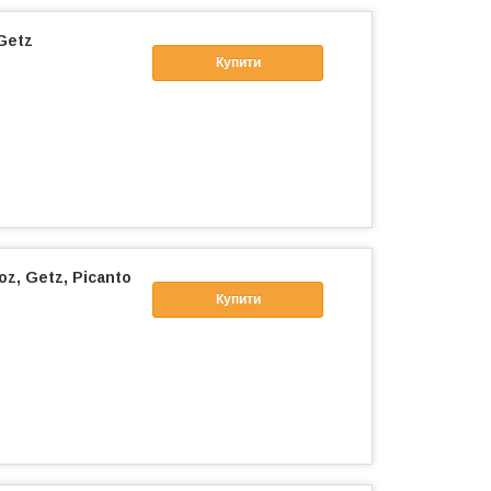
Getz
Купити
z, Getz, Picanto
Купити