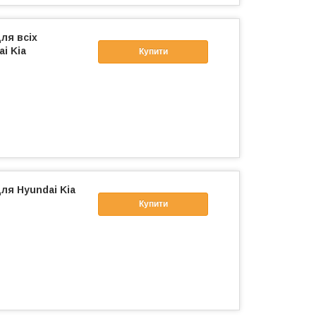
ля всіх
i Kia
Купити
ля Hyundai Kia
Купити