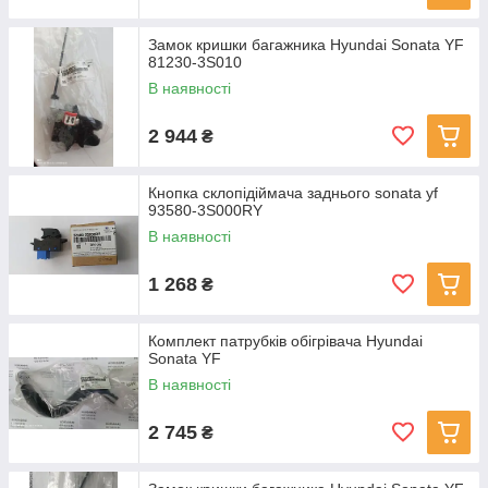
Замок кришки багажника Hyundai Sonata YF
81230-3S010
В наявності
2 944
₴
Кнопка склопідіймача заднього sonata yf
93580-3S000RY
В наявності
1 268
₴
Комплект патрубків обігрівача Hyundai
Sonata YF
В наявності
2 745
₴