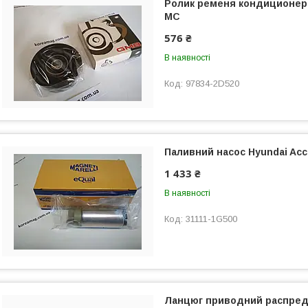
Ролик ременя кондиционера
МС
576 ₴
В наявності
97834-2D520
Паливний насос Hyundai Ac
1 433 ₴
В наявності
31111-1G500
Ланцюг приводний распред