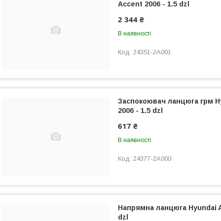
Accent 2006 - 1.5 dzl
2 344 ₴
В наявності
24351-2A001
Заспокоювач ланцюга грм H
2006 - 1.5 dzl
617 ₴
В наявності
24377-2A000
Напрямна ланцюга Hyundai Ac
dzl