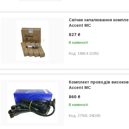
Свічки запалювання компле
Accent МС
827 ₴
В наявності
18814-11051
Комплект проводів високов
Accent МС
860 ₴
В наявності
27501-26D00