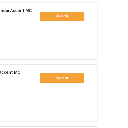
ndai Accent МС
Купити
Accent МС
Купити