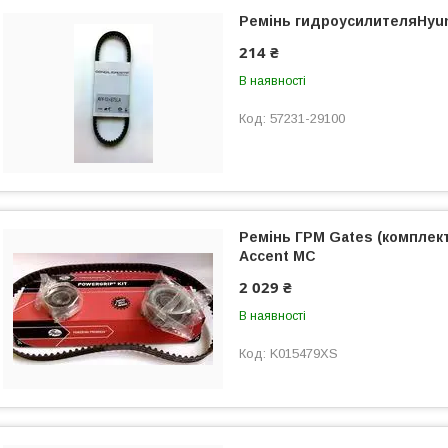
Ремінь гидроусилителяHyun
214 ₴
В наявності
57231-29100
Ремінь ГРМ Gates (комплект
Accent МС
2 029 ₴
В наявності
K015479XS