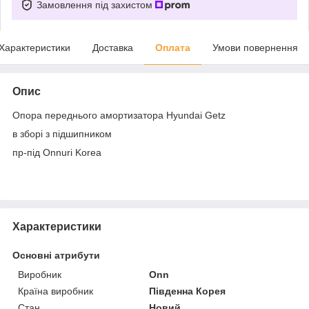
Замовлення під захистом
Характеристики
Доставка
Оплата
Умови повернення
Опис
Опора переднього амортизатора Hyundai Getz
в зборі з підшипником
пр-під Onnuri Korea
Характеристики
Основні атрибути
Виробник
Onn
Країна виробник
Південна Корея
Стан
Новий