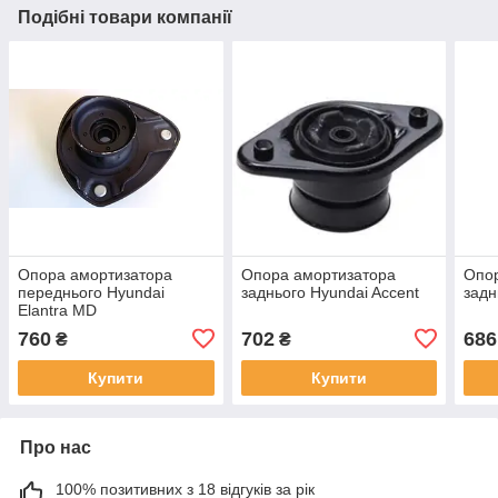
Подібні товари компанії
Опора амортизатора
Опора амортизатора
Опо
переднього Hyundai
заднього Hyundai Accent
задн
Elantra MD
760
702
686
₴
₴
Купити
Купити
Про нас
100% позитивних з 18 відгуків за рік