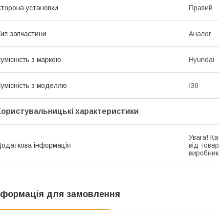
торона установки
Правий
ип запчастини
Аналог
умісність з маркою
Hyundai
умісність з моделлю
I30
Користувальницькі характеристики
Увага! К
одаткова інформація
від това
виробник
нформація для замовлення