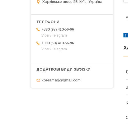
Харківське шосе 58, Київ, Україна
А
+380 (97) 410-56-96
Viber / Telegram
+380 (50) 410-56-96
Х
Viber / Telegram
koreamag@gmail.com
В
К