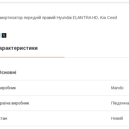
мортизатор передній правий Hyundai ELANTRA HD, Kia Ceed
арактеристики
Основні
иробник
Mando
раїна виробник
Південна
Стан
Новий