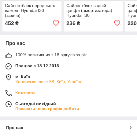
Сайлентблок переднього
Сайлентблок задній
Сайл
важеля Hyundai I30
цапфи (амортизатора)
цапф
(задній)
Hyundai I30
Hyun
452
236
220
₴
₴
Про нас
100% позитивних з 18 відгуків за рік
Працює з 18.12.2018
м. Київ
Харківське шосе 58, Київ, Україна
Контакти
Сьогодні вихідний
Показати весь графік роботи
Про нас